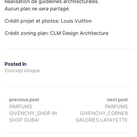
Réalisation de guidelines architecturales.
Aucun plan ne sera partagé.
Crédit projet et photos: Louis Vuitton
Crédit zoning plan: CLM Design Architecture
Posted In
Concept Unique
Navigation
previous post
next post
PARFUMS
PARFUMS
de
GIVENCHY_SHOP IN
GIVENCHY_CORNER
l’article
SHOP DUBAI
GALERIES LAFAYETTE